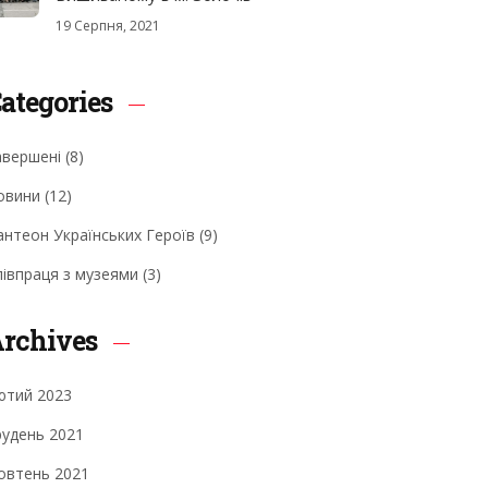
19 Серпня, 2021
ategories
авершені
(8)
овини
(12)
антеон Українських Героїв
(9)
півпраця з музеями
(3)
rchives
ютий 2023
рудень 2021
овтень 2021