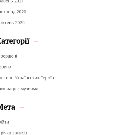
равень 2021
истопад 2020
овтень 2020
атегорії
авершені
овини
антеон Українських Героїв
півпраця з музеями
Мета
війти
річка записів