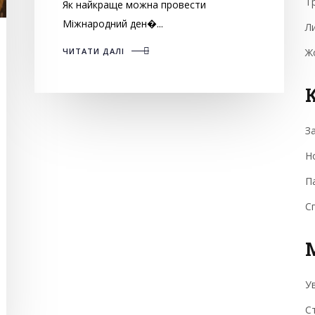
Т
Як найкраще можна провести
Міжнародний ден�...
Л
ЧИТАТИ ДАЛІ
Ж
К
З
Н
П
С
У
Ст