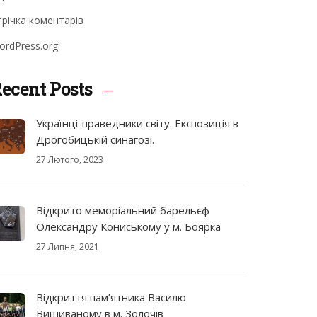
трічка коментарів
ordPress.org
ecent Posts
Українці-праведники світу. Експозиція в
Дрогобицькій синагозі.
27 Лютого, 2023
Відкрито меморіальний барельєф
Олександру Кониському у м. Боярка
27 Липня, 2021
Відкриття пам’ятника Василю
Вишиваному в м. Золочів