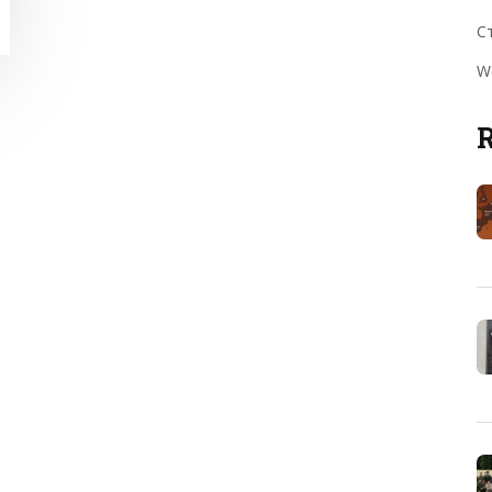
С
W
R