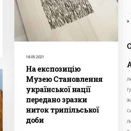
О
18.05.2021
На експозицію
Музею Становлення
Л
української нації
Г
передано зразки
Ж
ниток трипільської
С
доби
Л