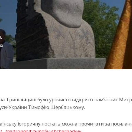
и
их
 на Трипільщині було урочисто відкрито пам’ятник Мит
ї Руси-України Тимофію Щербацькому.
аїнську історичну постать можна прочитати за посилан
ua/…/mytropolyt-tymofiy-shcherbackyy…
.