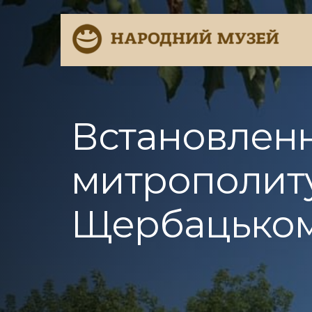
Встановленн
митрополит
Щербацько