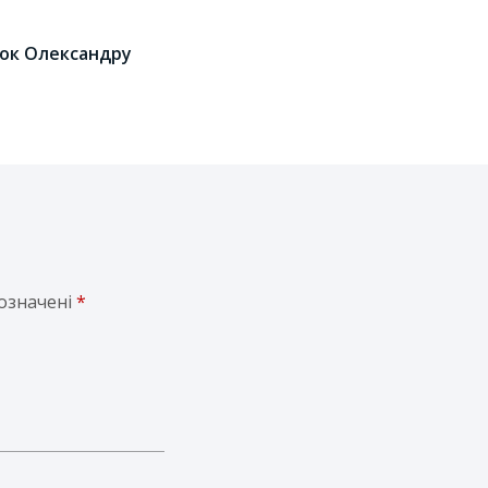
шок Олександру
позначені
*