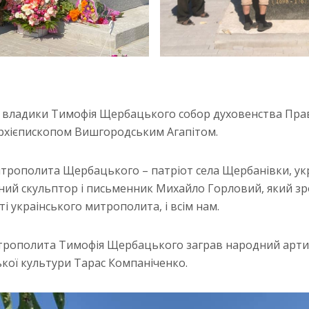
к владики Тимофія Щербацького собор духовенства Пра
 Архієпископом Вишгородським Агапітом.
трополита Щербацького – патріот села Щербанівки, ук
тний скульптор і письменник Михайло Горловий, який зр
яті украінського митрополита, і всім нам.
трополита Тимофія Щербацького заграв народний артис
ької культури Тарас Компаніченко.