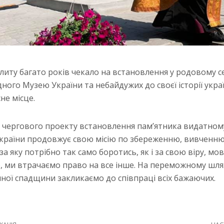
иту багато років чекало на встановлення у родовому с
ого Музею України та небайдужих до своєї історії укра
не місце.
ії чергового проекту встановлення пам’ятника видатно
раїни продовжує свою місію по збереженню, вивченню 
, за яку потрібно так само боротись, як і за свою віру, мо
, ми втрачаємо право на все інше. На переможному шля
чної спадщини закликаємо до співпраці всіх бажаючих.