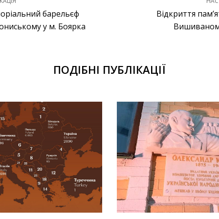
КАЦІЯ
НАС
оріальний барельєф
Відкриття пам’
ониському у м. Боярка
Вишиваному
ПОДІБНІ ПУБЛІКАЦІЇ