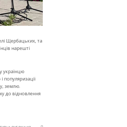
елі Щербацьких, та
їнців нарешті
му українцю
і популяризації
ву, землю.
ху до відновлення