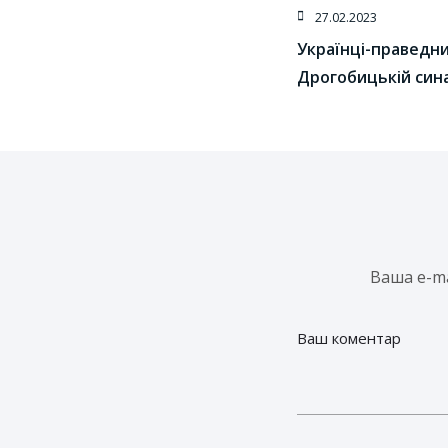
27.02.2023
Українці-праведник
Дрогобицькій сина
Ваша e-m