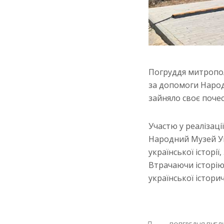
Погруддя митропол
за допомоги Народн
зайняло своє почес
Участю у реалізац
Народний Музей Ук
української історії
Втрачаючи історію
української істори