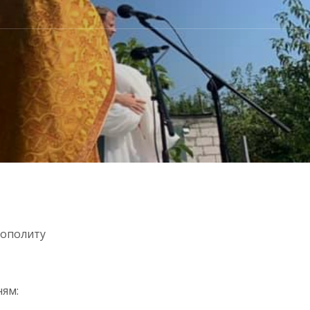
рополиту
ням: