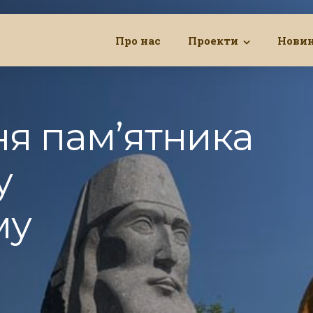
Про нас
Проекти
Нови
я пам’ятника
у
му