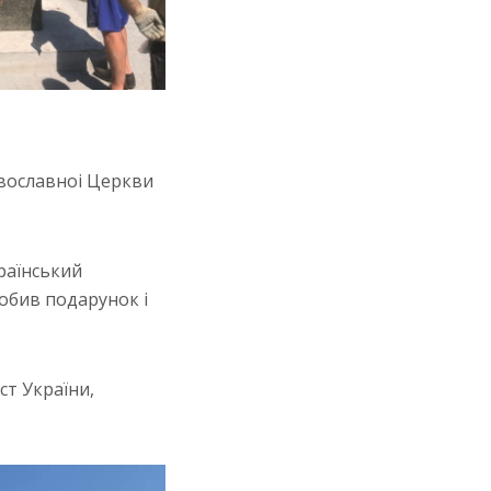
вославноі Церкви
раїнський
обив подарунок і
т України,