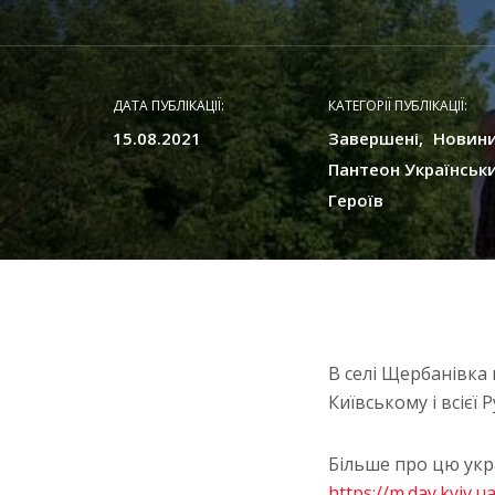
ДАТА ПУБЛІКАЦІЇ:
КАТЕГОРІЇ ПУБЛІКАЦІЇ:
15.08.2021
Завершені
Новин
Пантеон Українськ
Героїв
В селі Щербанівка
Київському і всіє
Більше про цю укр
https://m.day.kyiv.