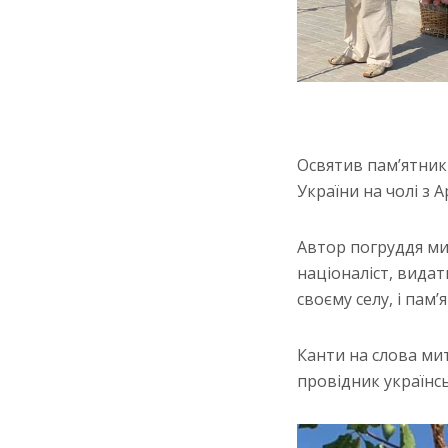
Освятив пам’ятни
України на чолі з
Автор погруддя ми
націоналіст, вида
своєму селу, і пам’
Канти на слова ми
провідник українс