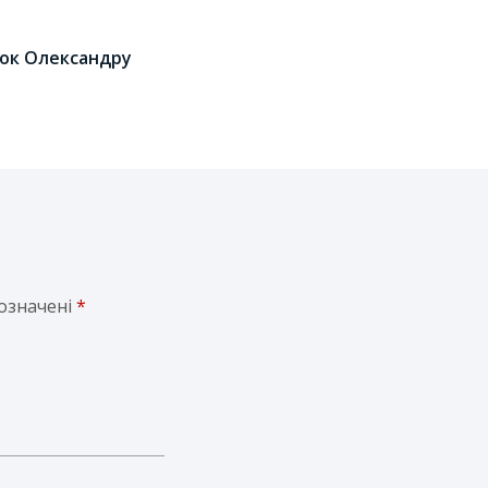
шок Олександру
позначені
*