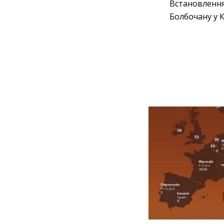
Встановлення
Болбочану у К