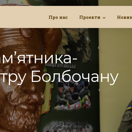
Про нас
Проекти
Нови
ам’ятника-
тру Болбочану