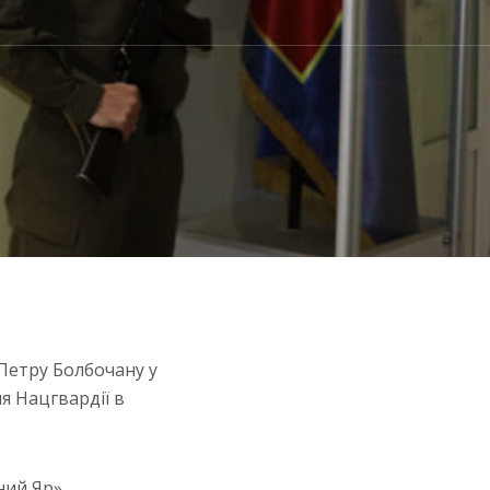
Петру Болбочану у
я Нацгвардії в
ний Яр»,