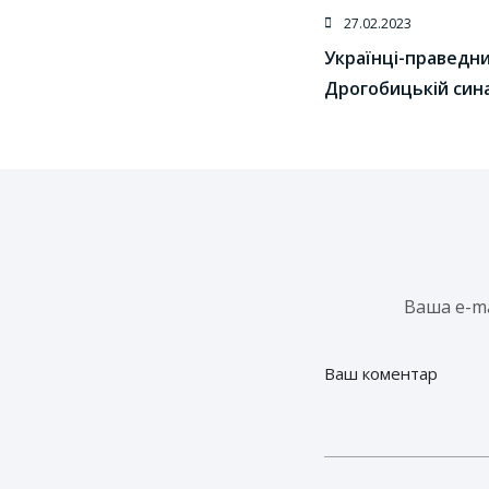
27.02.2023
Українці-праведник
Дрогобицькій сина
Ваша e-m