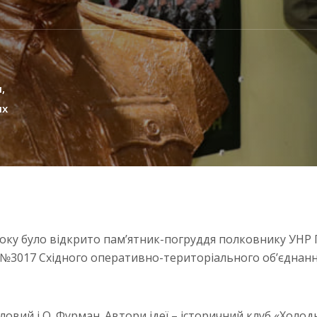
и
их
року було відкрито пам’ятник-погруддя полковнику УНР 
і №3017 Східного оперативно-територіального об’єднанн
овий і О. Фурман. Автори ідеї – історичний клуб «Холод