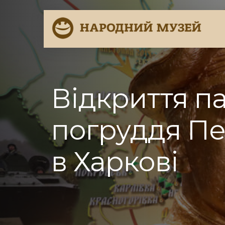
Відкриття п
погруддя Пе
в Харкові