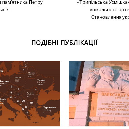
 пам’ятника Петру
«Трипільська Усмішка»
иєві
унікального арте
Становлення укр
ПОДІБНІ ПУБЛІКАЦІЇ